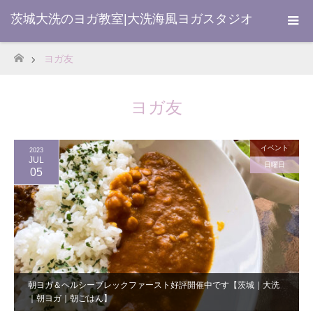
茨城大洗のヨガ教室|大洗海風ヨガスタジオ
ヨガ友
ホーム
ヨガ友
イベント
2023
JUL
日曜日
05
朝ヨガ＆ヘルシーブレックファースト好評開催中です【茨城｜大洗
｜朝ヨガ｜朝ごはん】