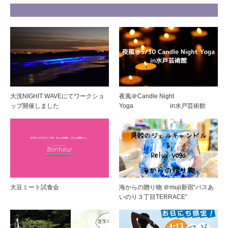
大洗NIGHIT WAVEにてワークショ
夜風＠Candle Night
ップ開催しました
Yoga in水戸芸術館
大豆ミート試食会
海からの贈り物 ＠muji新宿“バスあ
いのり３丁目TERRACE“