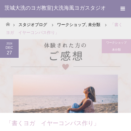
茨城大洗のヨガ教室|大洗海風ヨガスタジオ
スタジオブログ
ワークショップ
,
未分類
「書く
ホーム
ヨガ イヤーコンパス作り」
ワークショップ
2024
DEC
未分類
27
「書くヨガ イヤーコンパス作り」