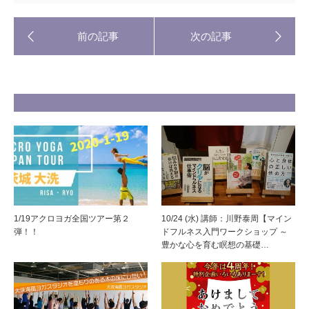
1/19アクロヨガ全国ツアー第２
10/24 (水) 講師：川野泰周【マイン
弾！！
ドフルネス入門ワークショップ ～
豊かな心を育む瞑想の基礎…