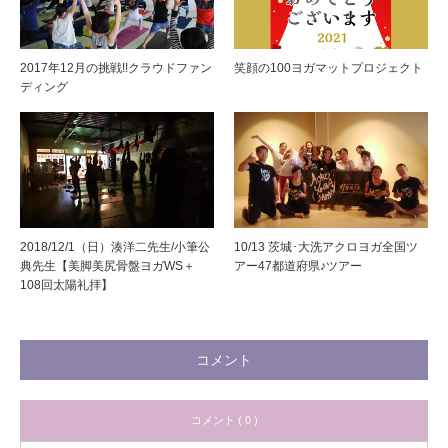
2017年12月の挑戦!!クラウドファン
笑顔の100ヨガマットプロジェクト
ディング
2018/12/1（日）湊洋二先生/小筆公
10/13 茨城･大洗アクロヨガ全国ツ
典先生【美脚美尻骨盤ヨガWS＋
アー47都道府県♪ツアー
108回太陽礼拝】
コメント
コメント ( 0 )