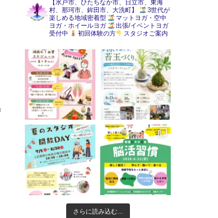
【水戸市、ひたちなか市、日立市、東海
村、那珂市、鉾田市、大洗町】
3世代が
楽しめる地域密着型
マットヨガ・空中
ヨガ・ホイールヨガ
出張/イベントヨガ
受付中
初回体験の方
スタジオご案内
さらに読み込む...