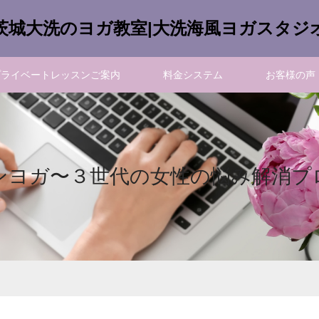
茨城大洗のヨガ教室|大洗海風ヨガスタジ
プライベートレッスンご案内
料金システム
お客様の声
ンヨガ〜３世代の女性の悩み解消プ