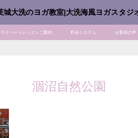
茨城大洗のヨガ教室|大洗海風ヨガスタジ
プライベートレッスンご案内
料金システム
お客様の声
涸沼自然公園
ト