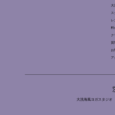
大
ス
レ
料
ク
質
お
ア
大洗海風ヨガスタジオ