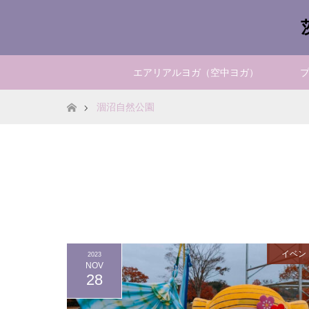
エアリアルヨガ（空中ヨガ）
ホーム
涸沼自然公園
イベン
2023
NOV
28