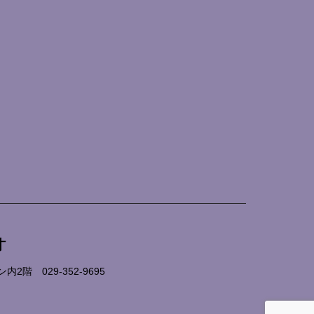
オ
ョン内2階
029-352-9695