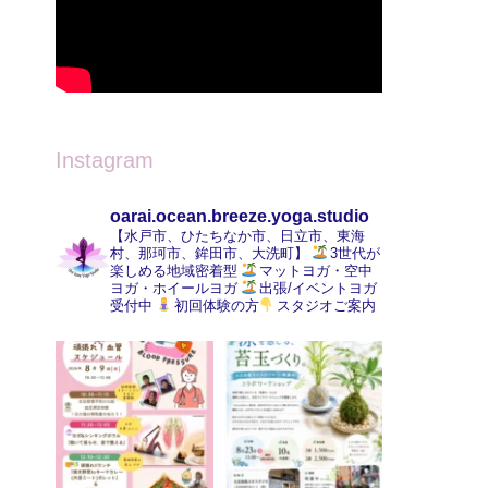
Instagram
oarai.ocean.breeze.yoga.studio
【水戸市、ひたちなか市、日立市、東海
村、那珂市、鉾田市、大洗町】
3世代が
楽しめる地域密着型
マットヨガ・空中
ヨガ・ホイールヨガ
出張/イベントヨガ
受付中
初回体験の方
スタジオご案内