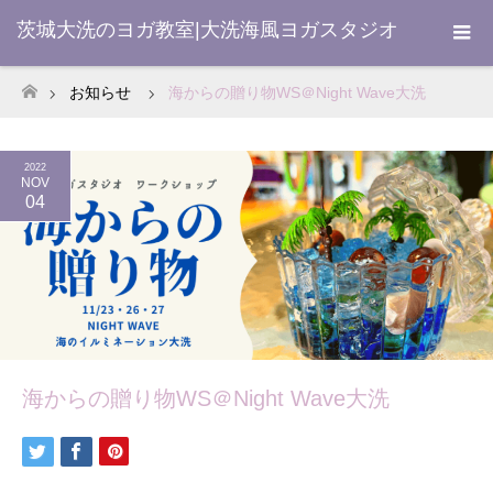
茨城大洗のヨガ教室|大洗海風ヨガスタジオ
お知らせ
海からの贈り物WS＠Night Wave大洗
ホーム
2022
NOV
04
海からの贈り物WS＠Night Wave大洗