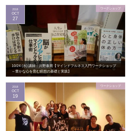
ワークショップ
2018
OCT
27
10/24 (水) 講師：川野泰周【マインドフルネス入門ワークショップ
～豊かな心を育む瞑想の基礎と実践】
ワークショップ
2018
OCT
19