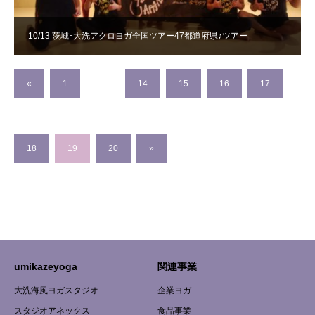
10/13 茨城･大洗アクロヨガ全国ツアー47都道府県♪ツアー
«
1
…
14
15
16
17
18
19
20
»
umikazeyoga
関連事業
大洗海風ヨガスタジオ
企業ヨガ
スタジオアネックス
食品事業