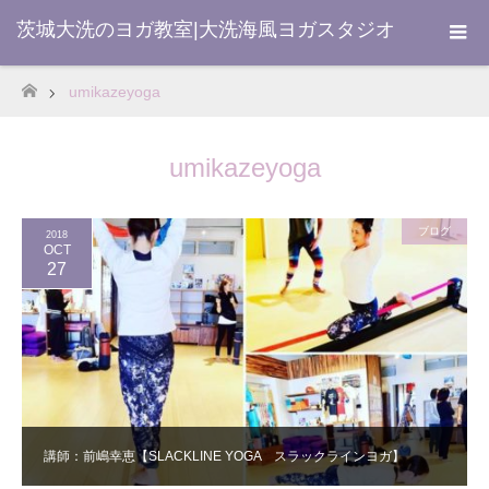
茨城大洗のヨガ教室|大洗海風ヨガスタジオ
umikazeyoga
ホーム
umikazeyoga
ブログ
2018
OCT
27
講師：前嶋幸恵【SLACKLINE YOGA スラックラインヨガ】